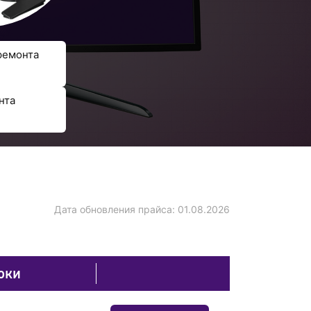
ремонта
нта
Дата обновления прайса:
01.08.2026
оки