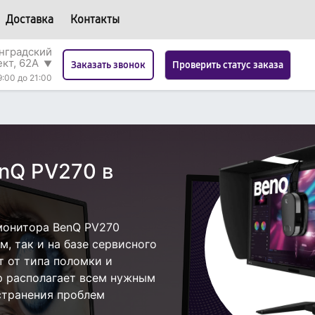
Доставка
Контакты
нградский
ект, 62А
▼
Проверить статус заказа
Заказать звонок
9:00 до 21:00
nQ PV270 в
монитора BenQ PV270
, так и на базе сервисного
т от типа поломки и
р располагает всем нужным
странения проблем