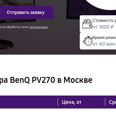
Отправить заявку
Стоимость 
от 1600 ₽
е на обработку моих
персональных
Время ремо
от 40 мин
ра BenQ PV270 в Москве
Цена, от
Ср